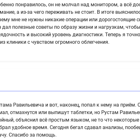
бенно понравилось, он не молчал над монитором, а всё дос
мание, а из-за чего переживать не стоит. В итоге выяснил
ему мне не нужны никакие операции или дорогостоящие ск
н дал полезные советы по образу жизни и нагрузкам, чтобы
ядочность и высокий уровень диагностики. Теперь я точно
из клиники с чувством огромного облегчения.
ма Равильевича и вот, наконец, попал к нему на приём. С
умал, отмахнутся или выпишут таблетки, но Рустам Равиль
койный, объяснил всё простым языком, не то что некоторы
рал удобное время. Сегодня бегал сдавал анализы, пообеща
ачу. Спасибо за помощь.