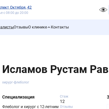
спект Октября, 42
 с 08:00 до 20:00
иалисты
Отзывы
О клинике
Контакты
Исламов Рустам Ра
хирург-флеболог
Специализация
Стаж
12
Флеболог и хирург с 12-летним
Отзывы