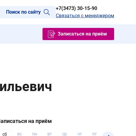
+7(3473) 30-15-90
Поиск по сайту
Связаться с менеджером
Записаться на приём
вильевич
Записаться на приём
вс
пн
вт
ср
чт
пт
сб
вс
сб