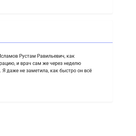
Ста
Более 12
 Исламов Рустам Равильевич, как
ерацию, и врач сам же через неделю
 Я даже не заметила, как быстро он всё