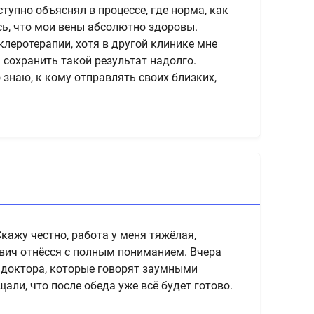
тупно объяснял в процессе, где норма, как
ось, что мои вены абсолютно здоровы.
Опыт
леротерапии, хотя в другой клинике мне
 сохранить такой результат надолго.
2020
 знаю, к кому отправлять своих близких,
2018
2012
Обра
201
201
201
201
кажу честно, работа у меня тяжёлая,
201
евич отнёсся с полным пониманием. Вчера
202
е доктора, которые говорят заумными
202
ли, что после обеда уже всё будет готово.
202