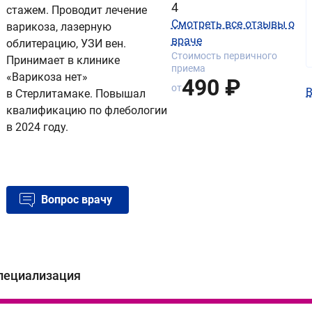
4
стажем. Проводит лечение
Смотреть все отзывы о
варикоза, лазерную
враче
облитерацию, УЗИ вен.
Стоимость первичного
Принимает в клинике
приема
«Варикоза нет»
490 ₽
от
В
в Стерлитамаке. Повышал
квалификацию по флебологии
в 2024 году.
Вопрос врачу
пециализация