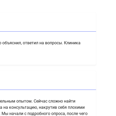
Исл
Флеболог
 объяснил, ответил на вопросы. Клиника
Врач с 1
облитера
Проф
Вари
Тро
Сосу
тельным опытом. Сейчас сложно найти
Хрон
ла на консультацию, накрутив себя плохими
Троф
 Мы начали с подробного опроса, после чего