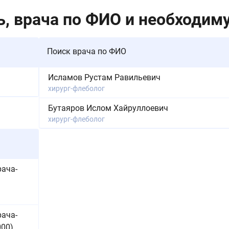
, врача по ФИО и необходиму
Поиск врача по ФИО
Исламов Рустам Равильевич
хирург-флеболог
Бутаяров Ислом Хайруллоевич
хирург-флеболог
рача-
рача-
000)