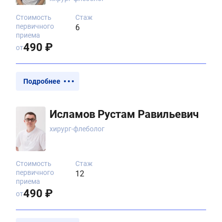
Стоимость
Стаж
первичного
6
приема
490 ₽
от
Подробнее
Исламов Рустам Равильевич
хирург-флеболог
Стоимость
Стаж
первичного
12
приема
490 ₽
от