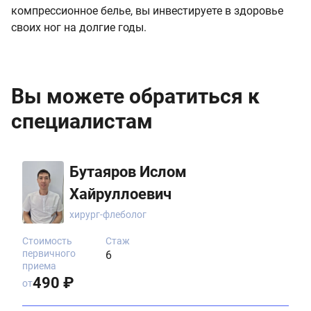
компрессионное белье, вы инвестируете в здоровье
своих ног на долгие годы.
Вы можете обратиться к
специалистам
Бутаяров Ислом
Хайруллоевич
хирург-флеболог
Стоимость
Стаж
первичного
6
приема
490 ₽
от