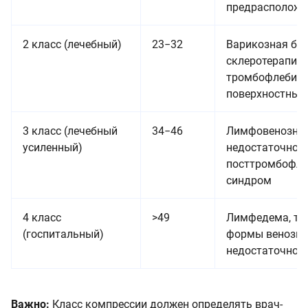
предрасположе
2 класс (лечебный)
23−32
Варикозная бол
склеротерапии,
тромбофлебит
поверхностных
3 класс (лечебный
34−46
Лимфовенозна
усиленный)
недостаточност
посттромбофле
синдром
4 класс
>49
Лимфедема, тя
(госпитальный)
формы венозно
недостаточнос
Важно:
Класс компрессии должен определять врач-