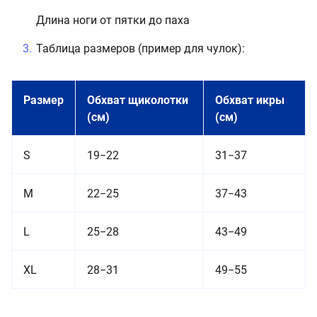
Длина ноги от пятки до паха
Таблица размеров (пример для чулок):
Размер
Обхват щиколотки
Обхват икры
(см)
(см)
S
19−22
31−37
M
22−25
37−43
L
25−28
43−49
XL
28−31
49−55